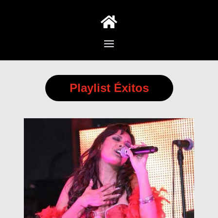

Playlist Éxitos