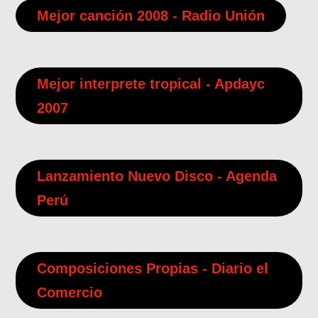
Mejor canción 2008 - Radio Unión
Mejor interprete tropical - Apdayc
2007
Lanzamiento Nuevo Disco - Agenda
Perú
Composiciones Propias - Diario el
Comercio